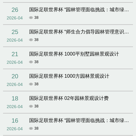
26
国际足联世界杯 “园林管理面临挑战：城市绿化亟待改进”
2026-04
38
25
国际足联世界杯 “师生合力倡导园林管理意识：创造美丽校园环境”
2026-04
38
21
国际足联世界杯 1000平别墅园林景观设计
2026-04
38
20
国际足联世界杯 1000方园林景观设计
2026-04
38
18
国际足联世界杯 02年园林景观设计费
2026-04
38
16
国际足联世界杯 “园林管理面临挑战：城市绿化亟待改进”
2026-04
38