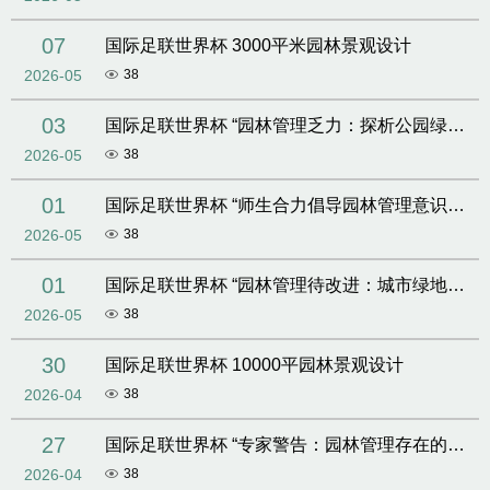
07
国际足联世界杯 3000平米园林景观设计
2026-05
38
03
国际足联世界杯 “园林管理乏力：探析公园绿化不足的原因”
2026-05
38
01
国际足联世界杯 “师生合力倡导园林管理意识：创造美丽校园环境”
2026-05
38
01
国际足联世界杯 “园林管理待改进：城市绿地治理水平亟需提高”
2026-05
38
30
国际足联世界杯 10000平园林景观设计
2026-04
38
27
国际足联世界杯 “专家警告：园林管理存在的隐患需引起重视”
2026-04
38