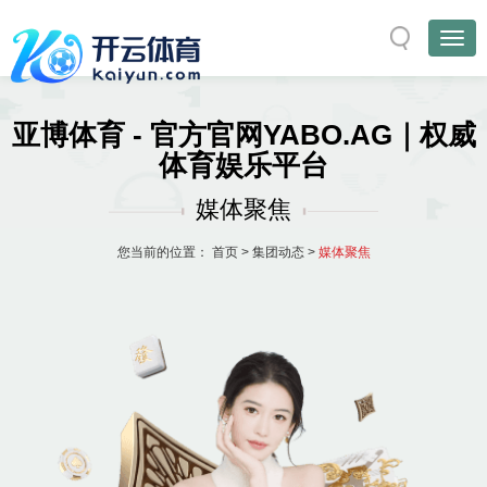
亚博体育 - 官方官网YABO.AG｜权威
体育娱乐平台
媒体聚焦
您当前的位置：
首页
>
集团动态
>
媒体聚焦