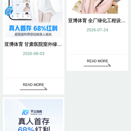
亚博体育 全厂绿化工程设计采购方案
2026-07-24
亚博体育 甘肃医院室外绿化工程有哪些
2026-08-03
READ MORE
READ MORE