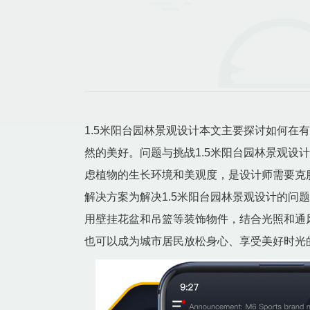
1.5米阳台园林景观设计本文主要探讨如何在有
然的美好。问题与挑战1.5米阳台园林景观
虑植物的生长环境和美观度，是设计师需要克
解决方案为解决1.5米阳台园林景观设计的
用壁挂花盆和吊篮等装饰物件，结合光照和通
也可以成为城市居民放松身心、享受美好时光