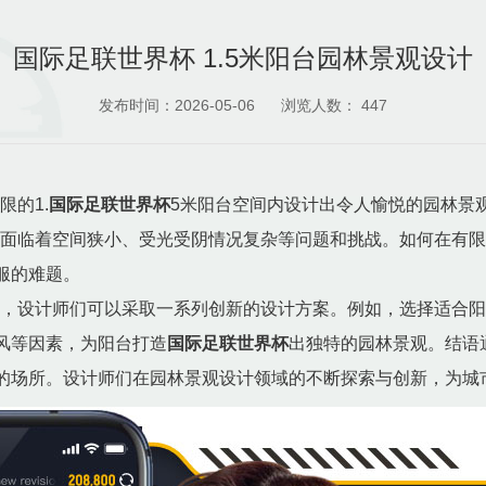
国际足联世界杯 1.5米阳台园林景观设计
发布时间：2026-05-06
浏览人数：
447
限的1.
国际足联世界杯
5米阳台空间内设计出令人愉悦的园林景
设计面临着空间狭小、受光受阴情况复杂等问题和挑战。如何在有
服的难题。
问题，设计师们可以采取一系列创新的设计方案。例如，选择适合
风等因素，为阳台打造
国际足联世界杯
出独特的园林景观。结语
的场所。设计师们在园林景观设计领域的不断探索与创新，为城